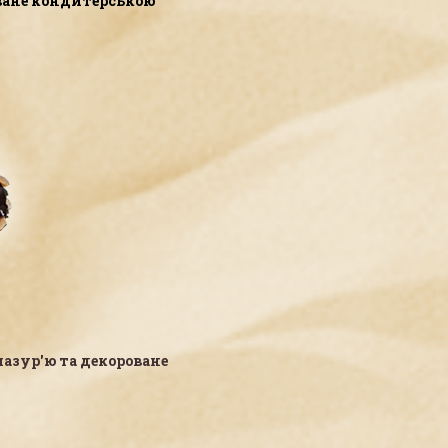
ване кондитерською
тесь
м
смаком
итинства. Розкажіть про
нього Вашим дітям!
лазур'ю та декороване