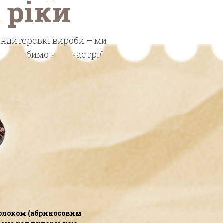
і
ріки
ондитерські вироби – ми
робимо ваш настрій!
олоком (абрикосовим