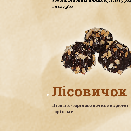
або малиновим джемом), глазуро
глазур'ю
Насолоджуй
Справжні
Згадайте смак Вашого д
Лісовичок
Пісочно-горіхове печиво вкрите г
горіхами