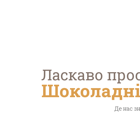
Ласкаво про
Шоколадн
Де нас з