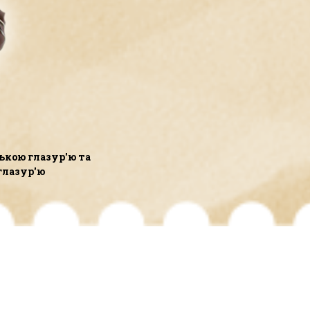
ькою глазур'ю та
глазур'ю