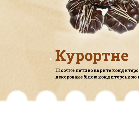
Курортне
Пісочне печиво вкрите кондитерс
декороване білою кондитерською 