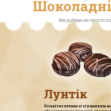
Шоколадн
Ми робимо не просто к
Лунтік
Бісквітне печиво зі згущенним м