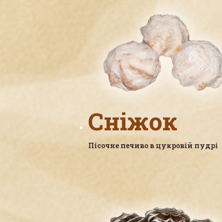
Сніжок
Пісочне печиво в цукровій пудрі