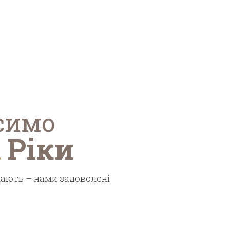
симо
і
Ріки
нають – нами задоволені